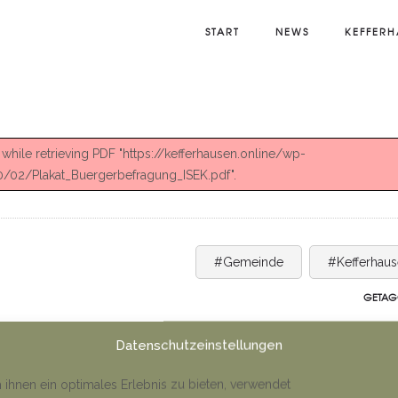
START
NEWS
KEFFERH
hile retrieving PDF "https://kefferhausen.online/wp-
/02/Plakat_Buergerbefragung_ISEK.pdf".
#Gemeinde
#Kefferhau
GETAG
Datenschutzeinstellungen
ihnen ein optimales Erlebnis zu bieten, verwendet