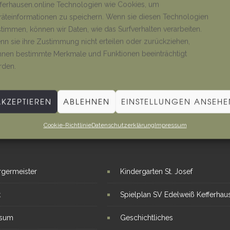
ferhausen.online Technologien wie Cookies, um
äteinformationen zu speichern. Wenn sie diesen Technologien
timmen, können wir Daten, wie das Surfverhalten verarbeiten.
n sie ihre Zustimmung nicht erteilen oder zurückziehen,
nen bestimmte Merkmale und Funktionen beeinträchtigt
rden.
AKZEPTIEREN
ABLEHNEN
EINSTELLUNGEN ANSEHE
Cookie-Richtlinie
Datenschutzerklärung
Impressum
E LINKS
INTERESSANTE THEMEN
rgermeister
Kindergarten St. Josef
t
Spielplan SV Edelweiß Kefferhau
ssum
Geschichtliches