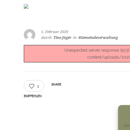
5. Februar 2020
durch
Tino Jäger
in
#Gemeindeverwaltung
Unexpected server response (503) w
content/uploads/2020
SHARE
1
EMPFEHLEN
Um 