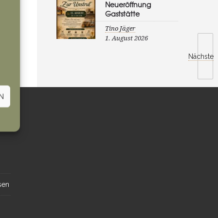
Neueröffnung
Gaststätte
Tino Jäger
1. August 2026
Nächste
N
sen