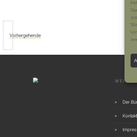
Kef
Ger
zus
Wen
kön
Vorhergehende
we
WEITER
Der Bü
Kontak
Impre