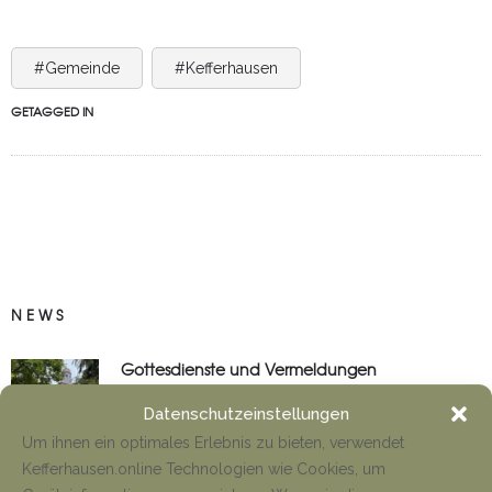
#Gemeinde
#Kefferhausen
GETAGGED IN
NEWS
Gottesdienste und Vermeldungen
Tino Jäger
8. August 2026
Datenschutzeinstellungen
Um ihnen ein optimales Erlebnis zu bieten, verwendet
Kefferhausen.online Technologien wie Cookies, um
Anfahrt Cyriakuswallfahrt