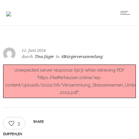
11. Juni 2024
durch
Tino Jäger
in
#Bürgerversammlung
Unexpected server response (503) while retrieving PDF
"https://kefferhausen.online/wp-
content/uploads/2024/06/Versammlung_Strassennamen_Umbe
2024.pdf".
SHARE
3
EMPFEHLEN