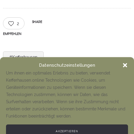
SHARE
2
EMPFEHLEN
#Kefferhausen
Datenschutzeinstellungen
GETAGGED IN
Um ihnen ein optimales Erlebnis zu bieten, verwendet
Kefferhausen.online Technologien wie Cookies, um
Geräteinformationen zu speichern. Wenn sie diesen
Technologien zustimmen, können wir Daten, wie das
Surfverhalten verarbeiten. Wenn sie ihre Zustimmung nicht
erteilen oder zurückziehen, können bestimmte Merkmale und
Funktionen beeinträchtigt werden.
NEWS
AKZEPTIEREN