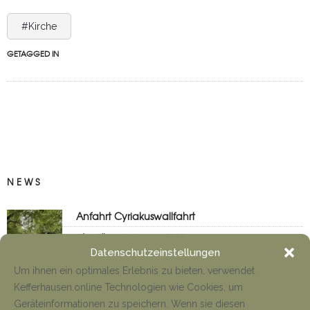
#Kirche
GETAGGED IN
NEWS
Anfahrt Cyriakuswallfahrt
Tino Jäger
1. August 2026
Datenschutzeinstellungen
Um ihnen ein optimales Erlebnis zu bieten, verwendet
Kefferhausen.online Technologien wie Cookies, um
Neueröffnung Gaststätte
Geräteinformationen zu speichern. Wenn sie diesen