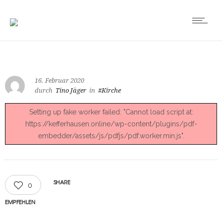
16. Februar 2020
durch
Tino Jäger
in
#Kirche
Setting up fake worker failed: "Cannot load script at:
https://kefferhausen.online/wp-content/plugins/pdf-
embedder/assets/js/pdfjs/pdf.worker.min.js".
SHARE
0
EMPFEHLEN