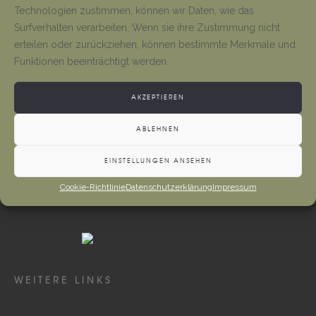
Tino Jäger
1. August 2026
Technologien zustimmen, können wir Daten, wie das
Surfverhalten verarbeiten. Wenn sie ihre Zustimmung nicht
erteilen oder zurückziehen, können bestimmte Merkmale und
Gottesdienste und Vermeldungen
Funktionen beeinträchtigt werden.
Tino Jäger
1. August 2026
AKZEPTIEREN
ABLEHNEN
EINSTELLUNGEN ANSEHEN
Cookie-Richtlinie
Datenschutzerklärung
Impressum
WEITERE LINKS