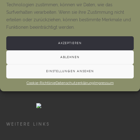
Tino Jäger
1. August 2026
Technologien zustimmen, können wir Daten, wie das
Surfverhalten verarbeiten. Wenn sie ihre Zustimmung nicht
erteilen oder zurückziehen, können bestimmte Merkmale und
Gottesdienste und Vermeldungen
Funktionen beeinträchtigt werden.
Tino Jäger
1. August 2026
AKZEPTIEREN
ABLEHNEN
EINSTELLUNGEN ANSEHEN
Cookie-Richtlinie
Datenschutzerklärung
Impressum
WEITERE LINKS