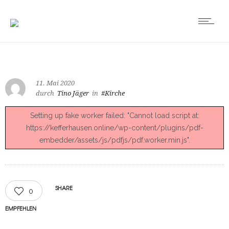
11. Mai 2020
durch
Tino Jäger
in
#Kirche
Setting up fake worker failed: "Cannot load script at:
https://kefferhausen.online/wp-content/plugins/pdf-
embedder/assets/js/pdfjs/pdf.worker.min.js".
SHARE
0
EMPFEHLEN