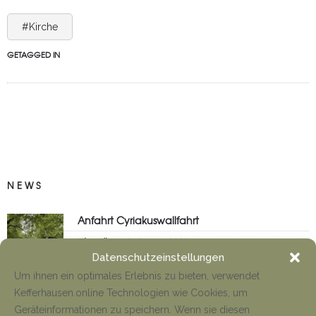
#Kirche
GETAGGED IN
NEWS
Anfahrt Cyriakuswallfahrt
Tino Jäger
1. August 2026
Datenschutzeinstellungen
Um ihnen ein optimales Erlebnis zu bieten, verwendet
Kefferhausen.online Technologien wie Cookies, um
Neueröffnung Gaststätte
Geräteinformationen zu speichern. Wenn sie diesen