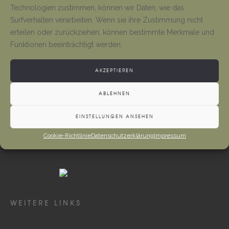
Tino Jäger
1. August 2026
Technologien zustimmen, können wir Daten, wie das
Surfverhalten verarbeiten. Wenn sie ihre Zustimmung nicht
erteilen oder zurückziehen, können bestimmte Merkmale und
Neueröffnung Gaststätte
Funktionen beeinträchtigt werden.
Tino Jäger
1. August 2026
AKZEPTIEREN
ABLEHNEN
EINSTELLUNGEN ANSEHEN
Cookie-Richtlinie
Datenschutzerklärung
Impressum
WEITERE LINKS