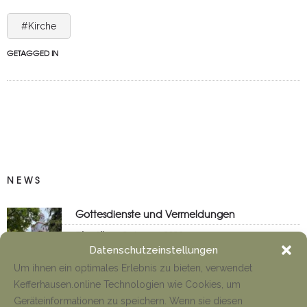
#Kirche
GETAGGED IN
NEWS
Gottesdienste und Vermeldungen
Tino Jäger
8. August 2026
Datenschutzeinstellungen
Um ihnen ein optimales Erlebnis zu bieten, verwendet
Kefferhausen.online Technologien wie Cookies, um
Anfahrt Cyriakuswallfahrt
Geräteinformationen zu speichern. Wenn sie diesen