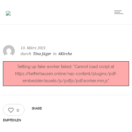
13. März 2021
durch
Tino Jäger
in
#Kirche
Setting up fake worker failed: "Cannot load script at:
https://kefferhausen.online/wp-content/plugins/pdf-
embedder/assets/js/pdfjs/pdf.worker.min.js".
SHARE
0
EMPFEHLEN