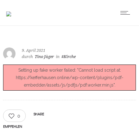
9. April 2021
durch
Tino Jäger
in
#Kirche
Setting up fake worker failed: "Cannot load script at:
https://kefferhausen.online/wp-content/plugins/pdf-
embedder/assets/js/pdfjs/pdf.worker.min.js".
SHARE
0
EMPFEHLEN