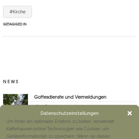
#Kirche
GETAGGED IN
NEWS
Gottesdienste und Vermeldungen
Tino Jäger
8. August 2026
Datenschutzeinstellungen
Um ihnen ein optimales Erlebnis zu bieten, verwendet
Kefferhausen.online Technologien wie Cookies, um
Anfahrt Cyriakuswallfahrt
Geräteinformationen zu speichern. Wenn sie diesen