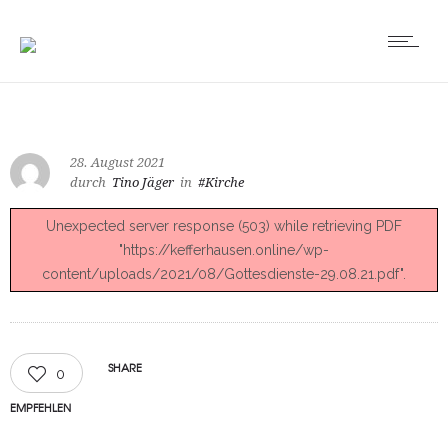
28. August 2021
durch
Tino Jäger
in
#Kirche
Unexpected server response (503) while retrieving PDF
"https://kefferhausen.online/wp-
content/uploads/2021/08/Gottesdienste-29.08.21.pdf".
SHARE
0
EMPFEHLEN