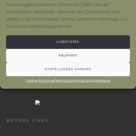
Tino Jäger
1. August 2026
Technologien zustimmen, können wir Daten, wie das
Surfverhalten verarbeiten. Wenn sie ihre Zustimmung nicht
erteilen oder zurückziehen, können bestimmte Merkmale und
Neueröffnung Gaststätte
Funktionen beeinträchtigt werden.
Tino Jäger
1. August 2026
AKZEPTIEREN
ABLEHNEN
EINSTELLUNGEN ANSEHEN
Cookie-Richtlinie
Datenschutzerklärung
Impressum
WEITERE LINKS