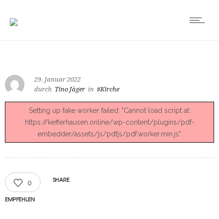
29. Januar 2022
durch
Tino Jäger
in
#Kirche
Setting up fake worker failed: "Cannot load script at:
https://kefferhausen.online/wp-content/plugins/pdf-
embedder/assets/js/pdfjs/pdf.worker.min.js".
SHARE
0
EMPFEHLEN