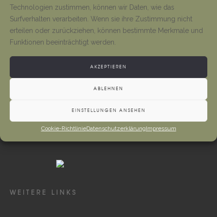
Tino Jäger
1. August 2026
Technologien zustimmen, können wir Daten, wie das
Surfverhalten verarbeiten. Wenn sie ihre Zustimmung nicht
erteilen oder zurückziehen, können bestimmte Merkmale und
Neueröffnung Gaststätte
Funktionen beeinträchtigt werden.
Tino Jäger
1. August 2026
AKZEPTIEREN
ABLEHNEN
EINSTELLUNGEN ANSEHEN
Cookie-Richtlinie
Datenschutzerklärung
Impressum
WEITERE LINKS