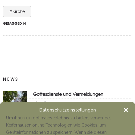
#Kirche
GETAGGED IN
NEWS
Gottesdienste und Vermeldungen
Tino Jäger
8. August 2026
Datenschutzeinstellungen
Um ihnen ein optimales Erlebnis zu bieten, verwendet
Kefferhausen.online Technologien wie Cookies, um
Anfahrt Cyriakuswallfahrt
Geräteinformationen zu speichern. Wenn sie diesen