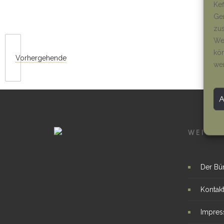
Kef
Ger
zus
Wen
kön
Vorhergehende
we
WEITER
Der Bü
Kontak
Impre