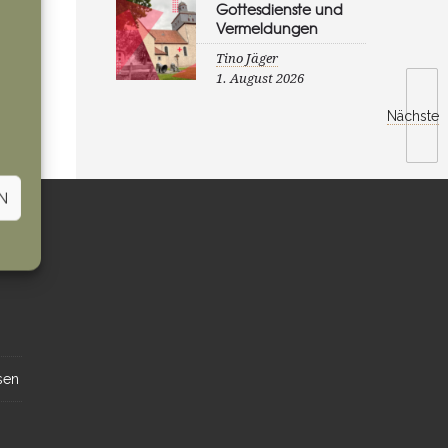
Gottesdienste und
Vermeldungen
Tino Jäger
1. August 2026
Nächste
N
sen