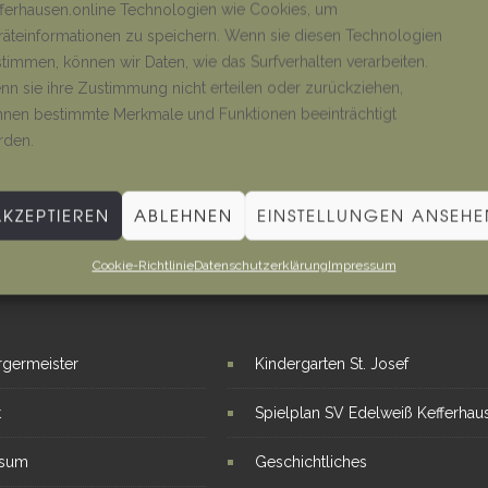
ferhausen.online Technologien wie Cookies, um
äteinformationen zu speichern. Wenn sie diesen Technologien
timmen, können wir Daten, wie das Surfverhalten verarbeiten.
n sie ihre Zustimmung nicht erteilen oder zurückziehen,
nen bestimmte Merkmale und Funktionen beeinträchtigt
rden.
AKZEPTIEREN
ABLEHNEN
EINSTELLUNGEN ANSEHE
Cookie-Richtlinie
Datenschutzerklärung
Impressum
E LINKS
INTERESSANTE THEMEN
rgermeister
Kindergarten St. Josef
t
Spielplan SV Edelweiß Kefferhau
ssum
Geschichtliches