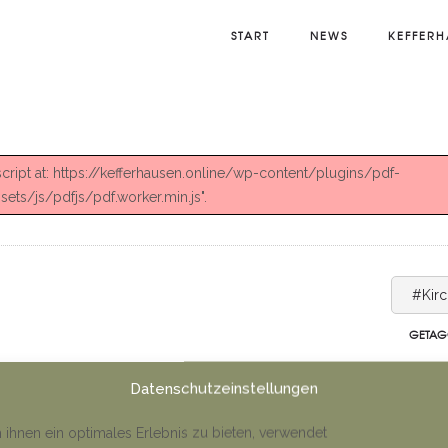
START
NEWS
KEFFERH
 script at: https://kefferhausen.online/wp-content/plugins/pdf-
ts/js/pdfjs/pdf.worker.min.js".
#Kir
GETAG
Datenschutzeinstellungen
ihnen ein optimales Erlebnis zu bieten, verwendet