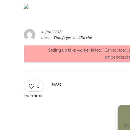
4. Juni 2018
durch
Tino Jäger
in
#Kirche
Setting up fake worker failed: "Cannot load
embedder/asse
SHARE
1
EMPFEHLEN
Um 