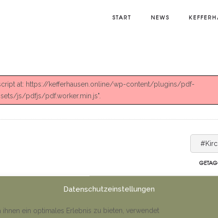
START
NEWS
KEFFERH
 script at: https://kefferhausen.online/wp-content/plugins/pdf-
ts/js/pdfjs/pdf.worker.min.js".
#Kir
GETAG
Datenschutzeinstellungen
ihnen ein optimales Erlebnis zu bieten, verwendet