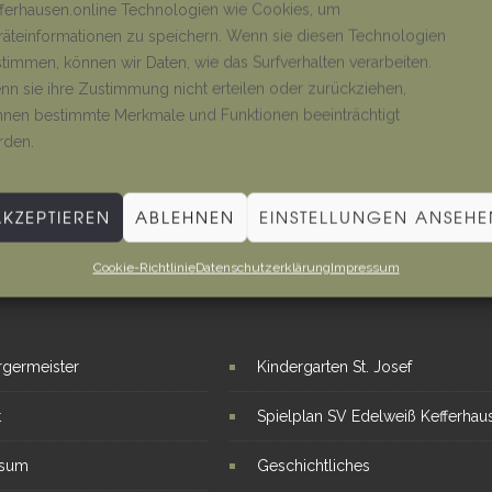
ferhausen.online Technologien wie Cookies, um
äteinformationen zu speichern. Wenn sie diesen Technologien
timmen, können wir Daten, wie das Surfverhalten verarbeiten.
n sie ihre Zustimmung nicht erteilen oder zurückziehen,
nen bestimmte Merkmale und Funktionen beeinträchtigt
rden.
AKZEPTIEREN
ABLEHNEN
EINSTELLUNGEN ANSEHE
Cookie-Richtlinie
Datenschutzerklärung
Impressum
E LINKS
INTERESSANTE THEMEN
rgermeister
Kindergarten St. Josef
t
Spielplan SV Edelweiß Kefferhau
ssum
Geschichtliches