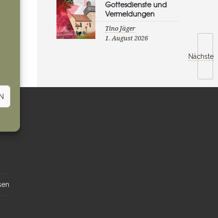
Gottesdienste und
Vermeldungen
Tino Jäger
1. August 2026
Nächste
N
sen