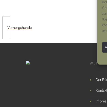
Kef
Ger
zus
Wen
kön
Vorhergehende
we
WEITER
Der Bü
Kontak
Impre