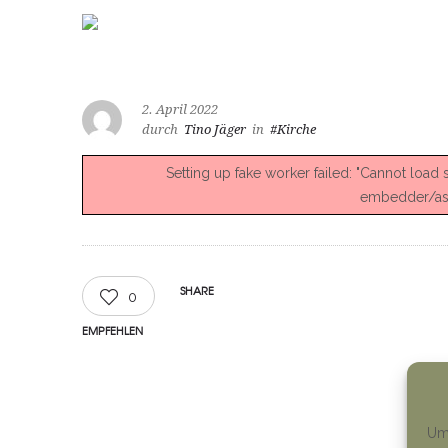
2. April 2022
durch
Tino Jäger
in
#Kirche
Setting up fake worker failed: "Cannot load
embedder/asse
SHARE
0
EMPFEHLEN
Um 