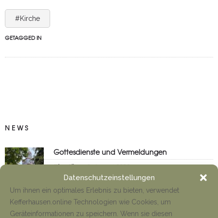
#Kirche
GETAGGED IN
NEWS
Gottesdienste und Vermeldungen
Tino Jäger
8. August 2026
Datenschutzeinstellungen
Um ihnen ein optimales Erlebnis zu bieten, verwendet
Kefferhausen.online Technologien wie Cookies, um
Anfahrt Cyriakuswallfahrt
Geräteinformationen zu speichern. Wenn sie diesen