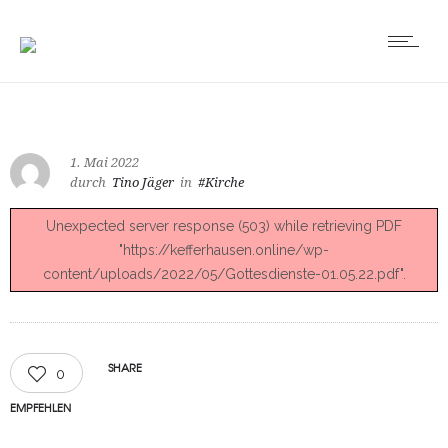
1. Mai 2022
durch
Tino Jäger
in
#Kirche
Unexpected server response (503) while retrieving PDF
"https://kefferhausen.online/wp-
content/uploads/2022/05/Gottesdienste-01.05.22.pdf".
SHARE
0
EMPFEHLEN