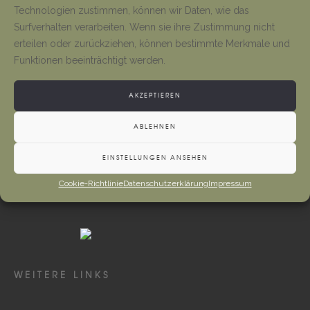
Tino Jäger
1. August 2026
Technologien zustimmen, können wir Daten, wie das
Surfverhalten verarbeiten. Wenn sie ihre Zustimmung nicht
erteilen oder zurückziehen, können bestimmte Merkmale und
Neueröffnung Gaststätte
Funktionen beeinträchtigt werden.
Tino Jäger
1. August 2026
AKZEPTIEREN
ABLEHNEN
EINSTELLUNGEN ANSEHEN
Cookie-Richtlinie
Datenschutzerklärung
Impressum
WEITERE LINKS