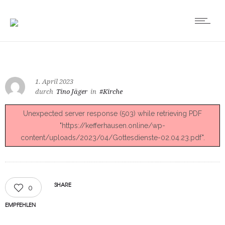
1. April 2023
durch
Tino Jäger
in
#Kirche
Unexpected server response (503) while retrieving PDF
"https://kefferhausen.online/wp-
content/uploads/2023/04/Gottesdienste-02.04.23.pdf".
SHARE
0
EMPFEHLEN