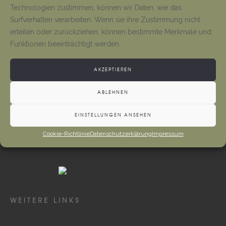
Tino Jäger
1. August 2026
Technologien zustimmen, können wir Daten, wie das
Surfverhalten verarbeiten. Wenn sie ihre Zustimmung nicht
erteilen oder zurückziehen, können bestimmte Merkmale und
Gottesdienste und Vermeldungen
Funktionen beeinträchtigt werden.
Tino Jäger
1. August 2026
AKZEPTIEREN
ABLEHNEN
EINSTELLUNGEN ANSEHEN
Cookie-Richtlinie
Datenschutzerklärung
Impressum
WEITERE LINKS