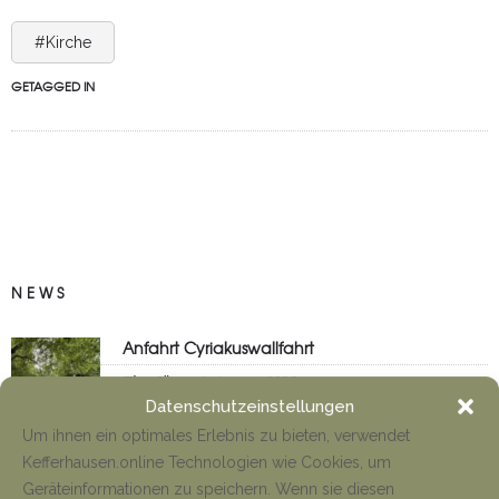
#Kirche
GETAGGED IN
NEWS
Anfahrt Cyriakuswallfahrt
Tino Jäger
1. August 2026
Datenschutzeinstellungen
Um ihnen ein optimales Erlebnis zu bieten, verwendet
Kefferhausen.online Technologien wie Cookies, um
Neueröffnung Gaststätte
Geräteinformationen zu speichern. Wenn sie diesen