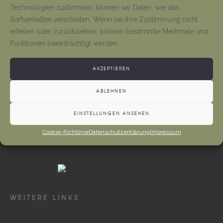
Tino Jäger
1. August 2026
Technologien zustimmen, können wir Daten, wie das
Surfverhalten verarbeiten. Wenn sie ihre Zustimmung nicht
erteilen oder zurückziehen, können bestimmte Merkmale und
Neueröffnung Gaststätte
Funktionen beeinträchtigt werden.
Tino Jäger
1. August 2026
AKZEPTIEREN
ABLEHNEN
EINSTELLUNGEN ANSEHEN
Cookie-Richtlinie
Datenschutzerklärung
Impressum
WEITERE LINKS