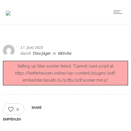
17. Juni 2023
durch
Tino Jäger
in
#Kirche
Setting up fake worker failed: "Cannot load script at:
https://kefferhausen.online/wp-content/plugins/pdf-
embedder/assets/js/pdfjs/pdf.worker.min.js".
SHARE
0
EMPFEHLEN