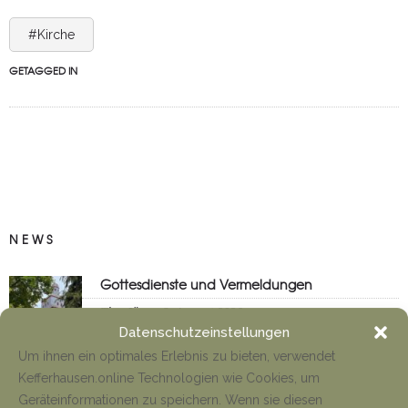
#Kirche
GETAGGED IN
NEWS
Gottesdienste und Vermeldungen
Tino Jäger
8. August 2026
Datenschutzeinstellungen
Um ihnen ein optimales Erlebnis zu bieten, verwendet
Kefferhausen.online Technologien wie Cookies, um
Anfahrt Cyriakuswallfahrt
Geräteinformationen zu speichern. Wenn sie diesen