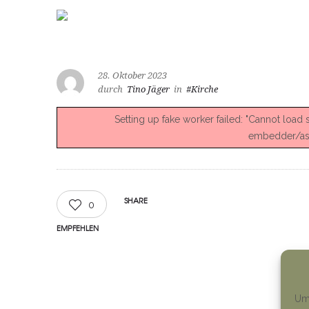
28. Oktober 2023
durch
Tino Jäger
in
#Kirche
Setting up fake worker failed: "Cannot load
embedder/asse
SHARE
0
EMPFEHLEN
Um 