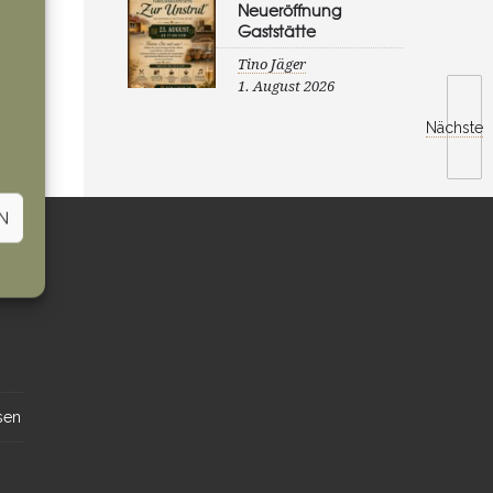
Neueröffnung
Gaststätte
Tino Jäger
1. August 2026
Nächste
N
sen