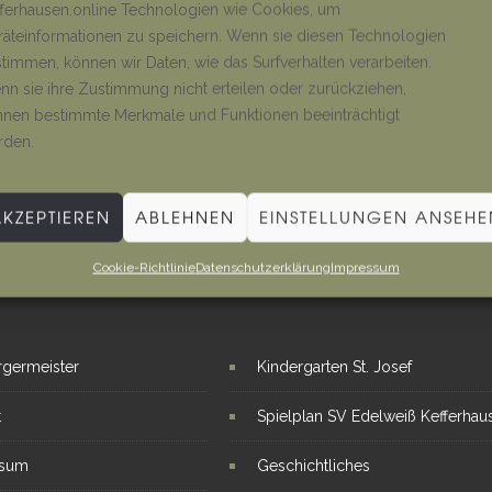
ferhausen.online Technologien wie Cookies, um
äteinformationen zu speichern. Wenn sie diesen Technologien
timmen, können wir Daten, wie das Surfverhalten verarbeiten.
n sie ihre Zustimmung nicht erteilen oder zurückziehen,
nen bestimmte Merkmale und Funktionen beeinträchtigt
rden.
AKZEPTIEREN
ABLEHNEN
EINSTELLUNGEN ANSEHE
Cookie-Richtlinie
Datenschutzerklärung
Impressum
E LINKS
INTERESSANTE THEMEN
rgermeister
Kindergarten St. Josef
t
Spielplan SV Edelweiß Kefferhau
ssum
Geschichtliches