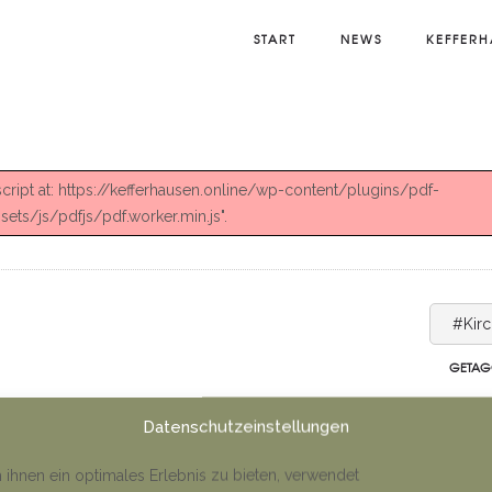
START
NEWS
KEFFERH
 script at: https://kefferhausen.online/wp-content/plugins/pdf-
ts/js/pdfjs/pdf.worker.min.js".
#Kir
GETAG
Datenschutzeinstellungen
ihnen ein optimales Erlebnis zu bieten, verwendet