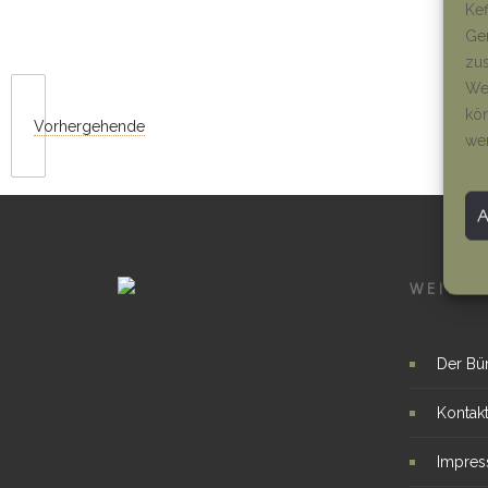
Kef
Ger
zus
Wen
kön
Vorhergehende
we
WEITER
Der Bü
Kontak
Impre