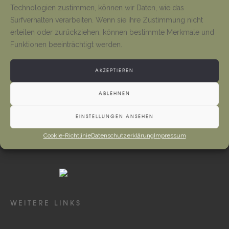
Tino Jäger
1. August 2026
Technologien zustimmen, können wir Daten, wie das
Surfverhalten verarbeiten. Wenn sie ihre Zustimmung nicht
erteilen oder zurückziehen, können bestimmte Merkmale und
Gottesdienste und Vermeldungen
Funktionen beeinträchtigt werden.
Tino Jäger
1. August 2026
AKZEPTIEREN
ABLEHNEN
EINSTELLUNGEN ANSEHEN
Cookie-Richtlinie
Datenschutzerklärung
Impressum
WEITERE LINKS