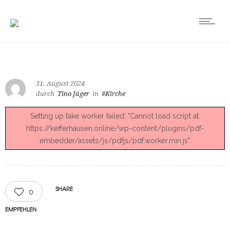
31. August 2024
durch
Tino Jäger
in
#Kirche
Setting up fake worker failed: "Cannot load script at:
https://kefferhausen.online/wp-content/plugins/pdf-
embedder/assets/js/pdfjs/pdf.worker.min.js".
SHARE
0
EMPFEHLEN