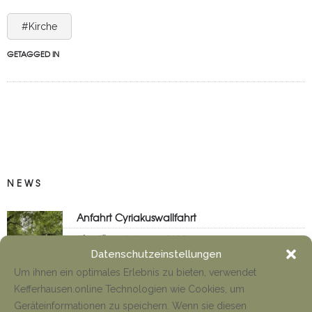
#Kirche
GETAGGED IN
NEWS
Anfahrt Cyriakuswallfahrt
Tino Jäger
1. August 2026
Datenschutzeinstellungen
Um ihnen ein optimales Erlebnis zu bieten, verwendet
Kefferhausen.online Technologien wie Cookies, um
Neueröffnung Gaststätte
Geräteinformationen zu speichern. Wenn sie diesen