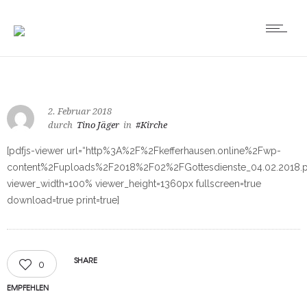
2. Februar 2018
durch
Tino Jäger
in
#Kirche
[pdfjs-viewer url=“http%3A%2F%2Fkefferhausen.online%2Fwp-
content%2Fuploads%2F2018%2F02%2FGottesdienste_04.02.2018.p
viewer_width=100% viewer_height=1360px fullscreen=true
download=true print=true]
SHARE
0
EMPFEHLEN