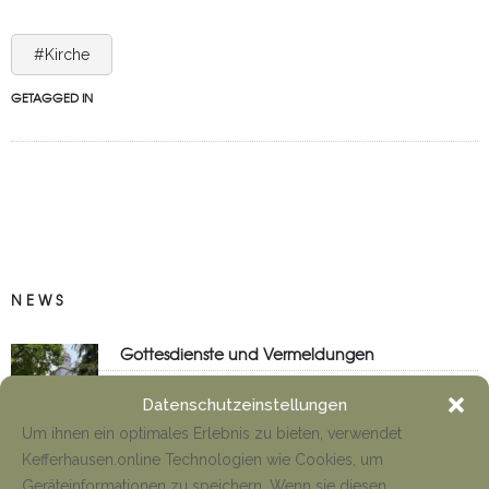
#Kirche
GETAGGED IN
NEWS
Gottesdienste und Vermeldungen
Tino Jäger
8. August 2026
Datenschutzeinstellungen
Um ihnen ein optimales Erlebnis zu bieten, verwendet
Kefferhausen.online Technologien wie Cookies, um
Anfahrt Cyriakuswallfahrt
Geräteinformationen zu speichern. Wenn sie diesen