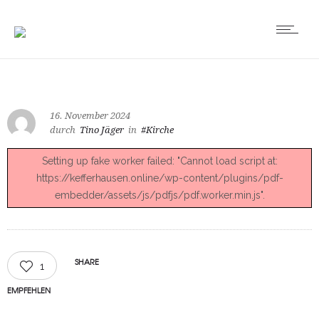
16. November 2024
durch
Tino Jäger
in
#Kirche
Setting up fake worker failed: "Cannot load script at:
https://kefferhausen.online/wp-content/plugins/pdf-
embedder/assets/js/pdfjs/pdf.worker.min.js".
SHARE
1
EMPFEHLEN