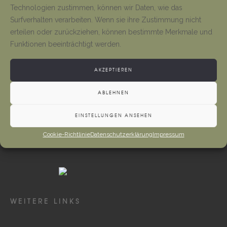
Tino Jäger
1. August 2026
Technologien zustimmen, können wir Daten, wie das
Surfverhalten verarbeiten. Wenn sie ihre Zustimmung nicht
erteilen oder zurückziehen, können bestimmte Merkmale und
Gottesdienste und Vermeldungen
Funktionen beeinträchtigt werden.
Tino Jäger
1. August 2026
AKZEPTIEREN
ABLEHNEN
EINSTELLUNGEN ANSEHEN
Cookie-Richtlinie
Datenschutzerklärung
Impressum
WEITERE LINKS