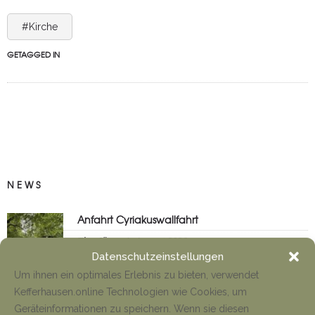
#Kirche
GETAGGED IN
NEWS
Anfahrt Cyriakuswallfahrt
Tino Jäger
1. August 2026
Datenschutzeinstellungen
Um ihnen ein optimales Erlebnis zu bieten, verwendet
Kefferhausen.online Technologien wie Cookies, um
Neueröffnung Gaststätte
Geräteinformationen zu speichern. Wenn sie diesen