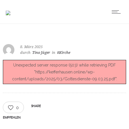
8. März 2025
durch
Tino Jäger
in
#Kirche
Unexpected server response (503) while retrieving PDF
"https://kefferhausen.online/wp-
content/uploads/2025/03/Gottesdienste-09.03.25.pdf".
SHARE
0
EMPFEHLEN