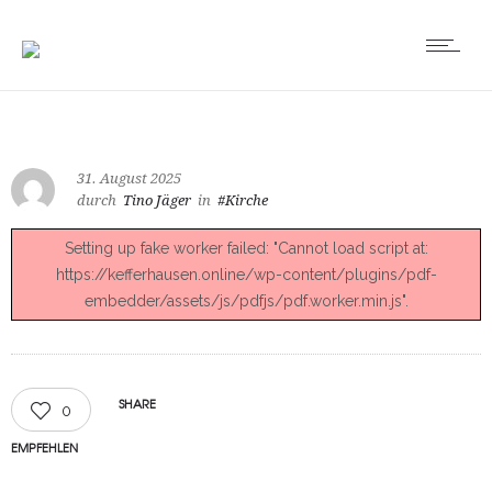
31. August 2025
durch
Tino Jäger
in
#Kirche
Setting up fake worker failed: "Cannot load script at:
https://kefferhausen.online/wp-content/plugins/pdf-
embedder/assets/js/pdfjs/pdf.worker.min.js".
SHARE
0
EMPFEHLEN