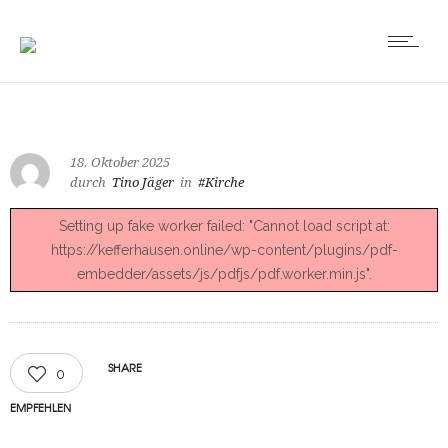
18. Oktober 2025
durch
Tino Jäger
in
#Kirche
Setting up fake worker failed: "Cannot load script at:
https://kefferhausen.online/wp-content/plugins/pdf-
embedder/assets/js/pdfjs/pdf.worker.min.js".
SHARE
0
EMPFEHLEN