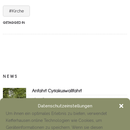
#Kirche
GETAGGED IN
NEWS
Anfahrt Cyriakuswallfahrt
Tino Jäger
1. August 2026
Datenschutzeinstellungen
Um ihnen ein optimales Erlebnis zu bieten, verwendet
Kefferhausen.online Technologien wie Cookies, um
Neueröffnung Gaststätte
Geräteinformationen zu speichern. Wenn sie diesen