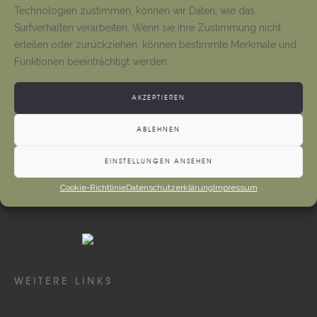
Tino Jäger
1. August 2026
Technologien zustimmen, können wir Daten, wie das
Surfverhalten verarbeiten. Wenn sie ihre Zustimmung nicht
erteilen oder zurückziehen, können bestimmte Merkmale und
Gottesdienste und Vermeldungen
Funktionen beeinträchtigt werden.
Tino Jäger
1. August 2026
AKZEPTIEREN
ABLEHNEN
EINSTELLUNGEN ANSEHEN
Cookie-Richtlinie
Datenschutzerklärung
Impressum
WEITERE LINKS