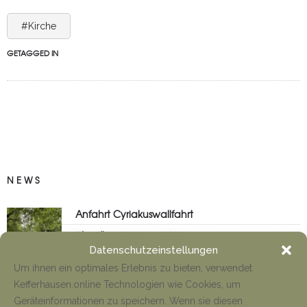
#Kirche
GETAGGED IN
NEWS
Anfahrt Cyriakuswallfahrt
Tino Jäger
1. August 2026
Datenschutzeinstellungen
Um ihnen ein optimales Erlebnis zu bieten, verwendet
Kefferhausen.online Technologien wie Cookies, um
Neueröffnung Gaststätte
Geräteinformationen zu speichern. Wenn sie diesen