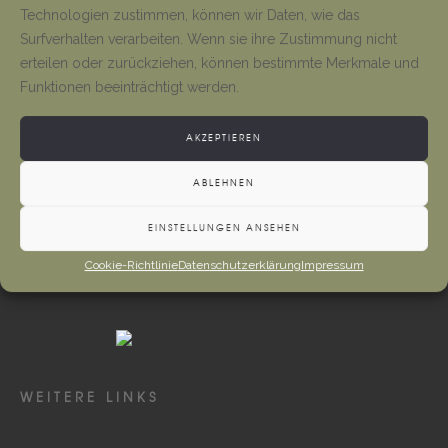
Tino Jäger
1. August 2026
Technologien zustimmen, können wir Daten, wie das
Surfverhalten verarbeiten. Wenn sie ihre Zustimmung nicht
erteilen oder zurückziehen, können bestimmte Merkmale und
Gottesdienste und Vermeldungen
Funktionen beeinträchtigt werden.
Tino Jäger
1. August 2026
AKZEPTIEREN
ABLEHNEN
EINSTELLUNGEN ANSEHEN
Cookie-Richtlinie
Datenschutzerklärung
Impressum
WEITERE LINKS