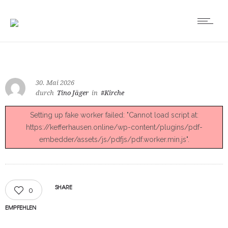
30. Mai 2026
durch
Tino Jäger
in
#Kirche
Setting up fake worker failed: "Cannot load script at:
https://kefferhausen.online/wp-content/plugins/pdf-
embedder/assets/js/pdfjs/pdf.worker.min.js".
SHARE
0
EMPFEHLEN