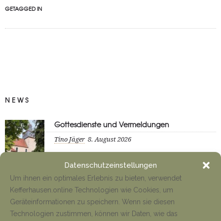
GETAGGED IN
NEWS
Gottesdienste und Vermeldungen
Tino Jäger
8. August 2026
Datenschutzeinstellungen
Anfahrt Cyriakuswallfahrt
Um ihnen ein optimales Erlebnis zu bieten, verwendet
Kefferhausen.online Technologien wie Cookies, um
Tino Jäger
1. August 2026
Geräteinformationen zu speichern. Wenn sie diesen
Technologien zustimmen, können wir Daten, wie das