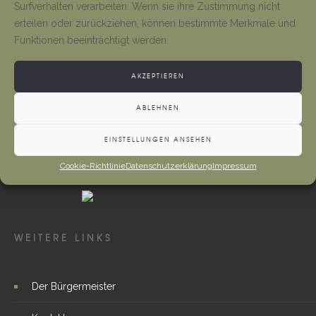
Surfverhalten verarbeiten. Wenn sie ihre Zustimmung nicht
Neueröffnung Gaststätte
erteilen oder zurückziehen, können bestimmte Merkmale und
Tino Jäger
1. August 2026
Funktionen beeinträchtigt werden.
AKZEPTIEREN
ABLEHNEN
EINSTELLUNGEN ANSEHEN
Cookie-Richtlinie
Datenschutzerklärung
Impressum
WEITERE LINKS
Der Bürgermeister