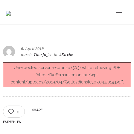
6. April 2019
durch
Tino Jäger
in
#Kirche
Unexpected server response (503) while retrieving PDF
"https://kefferhausen.online/wp-
content/uploads/2019/04/Gottesdienste_07.04.2019.pdf".
SHARE
0
EMPFEHLEN