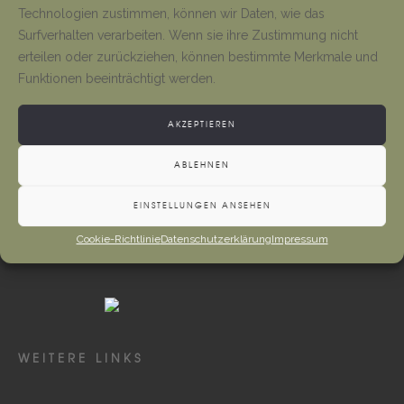
Tino Jäger
1. August 2026
Technologien zustimmen, können wir Daten, wie das
Surfverhalten verarbeiten. Wenn sie ihre Zustimmung nicht
erteilen oder zurückziehen, können bestimmte Merkmale und
Neueröffnung Gaststätte
Funktionen beeinträchtigt werden.
Tino Jäger
1. August 2026
AKZEPTIEREN
ABLEHNEN
EINSTELLUNGEN ANSEHEN
Cookie-Richtlinie
Datenschutzerklärung
Impressum
WEITERE LINKS