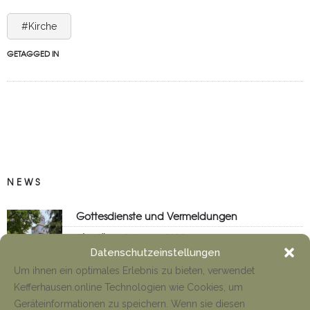
#Kirche
GETAGGED IN
NEWS
Gottesdienste und Vermeldungen
Tino Jäger
8. August 2026
Datenschutzeinstellungen
Um ihnen ein optimales Erlebnis zu bieten, verwendet
Kefferhausen.online Technologien wie Cookies, um
Anfahrt Cyriakuswallfahrt
Geräteinformationen zu speichern. Wenn sie diesen