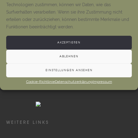
Tino Jäger
1. August 2026
Technologien zustimmen, können wir Daten, wie das
Surfverhalten verarbeiten. Wenn sie ihre Zustimmung nicht
erteilen oder zurückziehen, können bestimmte Merkmale und
Neueröffnung Gaststätte
Funktionen beeinträchtigt werden.
Tino Jäger
1. August 2026
AKZEPTIEREN
ABLEHNEN
EINSTELLUNGEN ANSEHEN
Cookie-Richtlinie
Datenschutzerklärung
Impressum
WEITERE LINKS