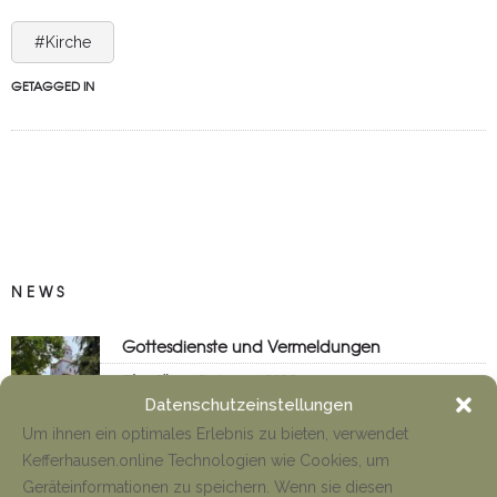
#Kirche
GETAGGED IN
NEWS
Gottesdienste und Vermeldungen
Tino Jäger
8. August 2026
Datenschutzeinstellungen
Um ihnen ein optimales Erlebnis zu bieten, verwendet
Kefferhausen.online Technologien wie Cookies, um
Anfahrt Cyriakuswallfahrt
Geräteinformationen zu speichern. Wenn sie diesen