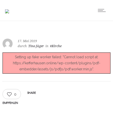
17. Mai 2019
durch
Tino Jäger
in
#Kirche
Setting up fake worker failed: "Cannot load script at:
https://kefferhausen.online/wp-content/plugins/pdf-
embedder/assets/js/pdfjs/pdf.worker.min.js".
SHARE
0
EMPFEHLEN