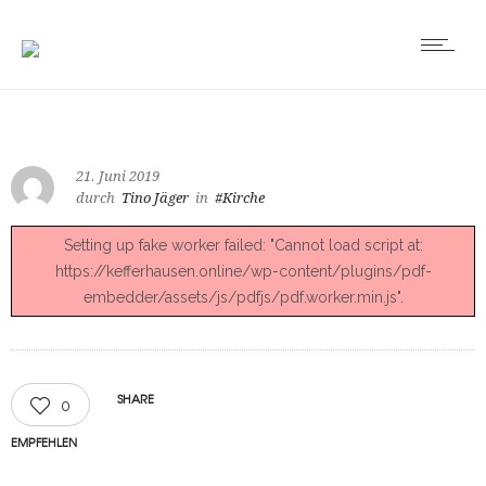
21. Juni 2019
durch
Tino Jäger
in
#Kirche
Setting up fake worker failed: "Cannot load script at:
https://kefferhausen.online/wp-content/plugins/pdf-
embedder/assets/js/pdfjs/pdf.worker.min.js".
SHARE
0
EMPFEHLEN