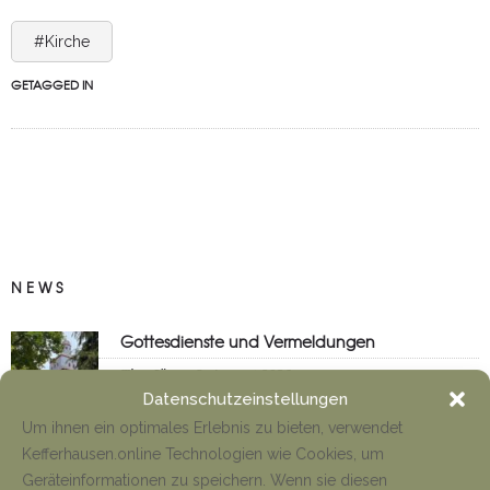
#Kirche
GETAGGED IN
NEWS
Gottesdienste und Vermeldungen
Tino Jäger
8. August 2026
Datenschutzeinstellungen
Um ihnen ein optimales Erlebnis zu bieten, verwendet
Kefferhausen.online Technologien wie Cookies, um
Anfahrt Cyriakuswallfahrt
Geräteinformationen zu speichern. Wenn sie diesen