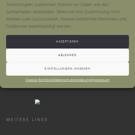
Tino Jäger
1. August 2026
Technologien zustimmen, können wir Daten, wie das
Surfverhalten verarbeiten. Wenn sie ihre Zustimmung nicht
erteilen oder zurückziehen, können bestimmte Merkmale und
Neueröffnung Gaststätte
Funktionen beeinträchtigt werden.
Tino Jäger
1. August 2026
AKZEPTIEREN
ABLEHNEN
EINSTELLUNGEN ANSEHEN
Cookie-Richtlinie
Datenschutzerklärung
Impressum
WEITERE LINKS