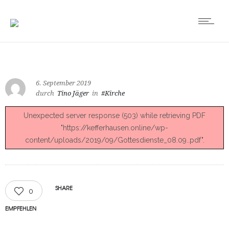
6. September 2019
durch
Tino Jäger
in
#Kirche
Unexpected server response (503) while retrieving PDF
"https://kefferhausen.online/wp-
content/uploads/2019/09/Gottesdienste_08.09..pdf".
SHARE
0
EMPFEHLEN