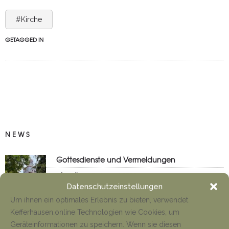
#Kirche
GETAGGED IN
NEWS
Gottesdienste und Vermeldungen
Tino Jäger
8. August 2026
Datenschutzeinstellungen
Um ihnen ein optimales Erlebnis zu bieten, verwendet
Kefferhausen.online Technologien wie Cookies, um
Anfahrt Cyriakuswallfahrt
Geräteinformationen zu speichern. Wenn sie diesen