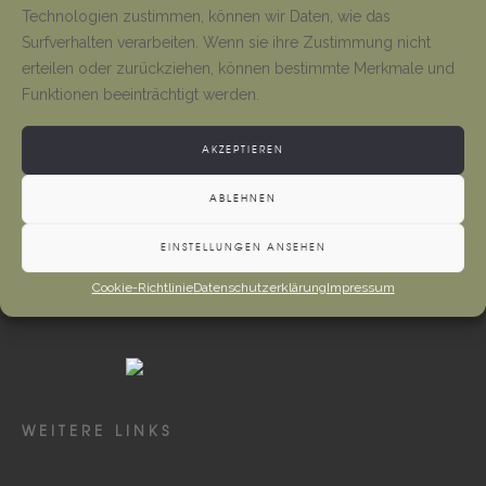
Tino Jäger
1. August 2026
Technologien zustimmen, können wir Daten, wie das
Surfverhalten verarbeiten. Wenn sie ihre Zustimmung nicht
erteilen oder zurückziehen, können bestimmte Merkmale und
Neueröffnung Gaststätte
Funktionen beeinträchtigt werden.
Tino Jäger
1. August 2026
AKZEPTIEREN
ABLEHNEN
EINSTELLUNGEN ANSEHEN
Cookie-Richtlinie
Datenschutzerklärung
Impressum
WEITERE LINKS