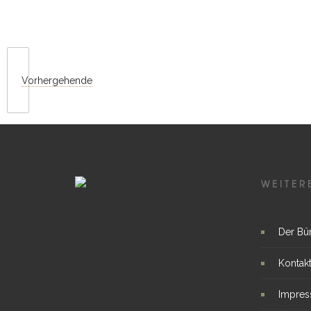
Vorhergehende
WEITER
Der Bü
Kontak
Impre