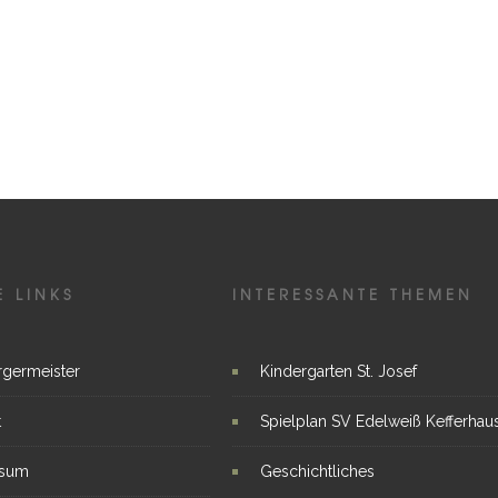
E LINKS
INTERESSANTE THEMEN
rgermeister
Kindergarten St. Josef
t
Spielplan SV Edelweiß Kefferhau
ssum
Geschichtliches