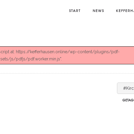
START
NEWS
KEFFERH
 script at: https://kefferhausen.online/wp-content/plugins/pdf-
ts/js/pdfjs/pdf.worker.min.js".
#Kir
GETAG