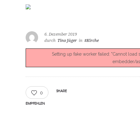
6. Dezember 2019
durch
Tino Jäger
in
#Kirche
Setting up fake worker failed: "Cannot load
embedder/asse
SHARE
0
EMPFEHLEN