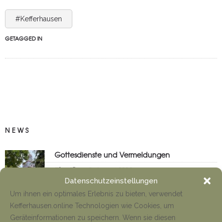
#Kefferhausen
GETAGGED IN
NEWS
Gottesdienste und Vermeldungen
Tino Jäger
8. August 2026
Datenschutzeinstellungen
Um ihnen ein optimales Erlebnis zu bieten, verwendet
Kefferhausen.online Technologien wie Cookies, um
Anfahrt Cyriakuswallfahrt
Geräteinformationen zu speichern. Wenn sie diesen