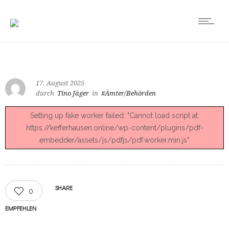
17. August 2025
durch
Tino Jäger
in
#Ämter/Behörden
Setting up fake worker failed: "Cannot load script at:
https://kefferhausen.online/wp-content/plugins/pdf-
embedder/assets/js/pdfjs/pdf.worker.min.js".
SHARE
0
EMPFEHLEN