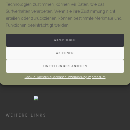
Tino Jäger
1. August 2026
Technologien zustimmen, können wir Daten, wie das
Surfverhalten verarbeiten. Wenn sie ihre Zustimmung nicht
erteilen oder zurückziehen, können bestimmte Merkmale und
Neueröffnung Gaststätte
Funktionen beeinträchtigt werden.
Tino Jäger
1. August 2026
AKZEPTIEREN
ABLEHNEN
EINSTELLUNGEN ANSEHEN
Cookie-Richtlinie
Datenschutzerklärung
Impressum
WEITERE LINKS