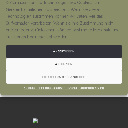
Kefferhausen.online Technologien wie Cookies, um
Geräteinformationen zu speichern. Wenn sie diesen
Neueröffnung Gaststätte
Technologien zustimmen, können wir Daten, wie das
Surfverhalten verarbeiten. Wenn sie ihre Zustimmung nicht
Tino Jäger
1. August 2026
erteilen oder zurückziehen, können bestimmte Merkmale und
Funktionen beeinträchtigt werden.
Gottesdienste und Vermeldungen
AKZEPTIEREN
Tino Jäger
1. August 2026
ABLEHNEN
EINSTELLUNGEN ANSEHEN
Cookie-Richtlinie
Datenschutzerklärung
Impressum