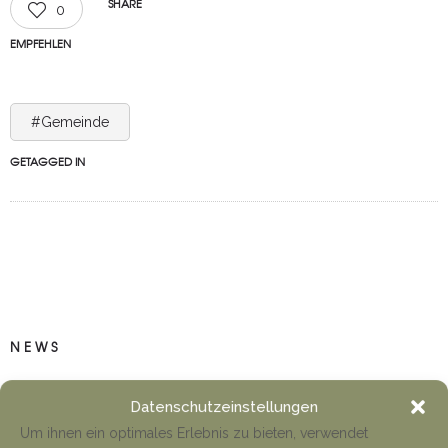
SHARE
0
EMPFEHLEN
#Gemeinde
GETAGGED IN
NEWS
Anfahrt Cyriakuswallfahrt
Datenschutzeinstellungen
Tino Jäger
1. August 2026
Um ihnen ein optimales Erlebnis zu bieten, verwendet