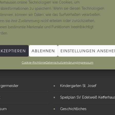
ferhausen.online Technologien wie Cookies, um
äteinformationen zu speichern. Wenn sie diesen Technologien
timmen, können wir Daten, wie das Surfverhalten verarbeiten.
n sie ihre Zustimmung nicht erteilen oder zurückziehen,
nen bestimmte Merkmale und Funktionen beeinträchtigt
rden.
AKZEPTIEREN
ABLEHNEN
EINSTELLUNGEN ANSEHE
Cookie-Richtlinie
Datenschutzerklärung
Impressum
E LINKS
INTERESSANTE THEMEN
rgermeister
Kindergarten St. Josef
t
Spielplan SV Edelweiß Kefferhau
ssum
Geschichtliches