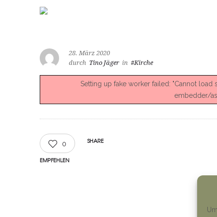
28. März 2020
durch
Tino Jäger
in
#Kirche
Setting up fake worker failed: "Cannot load
embedder/asse
SHARE
0
EMPFEHLEN
Um 