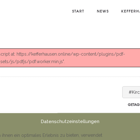
START
NEWS
KEFFERH
 script at: https://kefferhausen.online/wp-content/plugins/pdf-
ts/js/pdfjs/pdf.worker.min.js".
#Kir
GETAG
Datenschutzeinstellungen
ihnen ein optimales Erlebnis zu bieten, verwendet