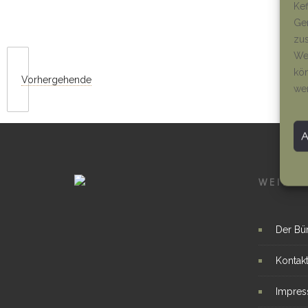
Kef
Ger
zus
Wen
kön
Vorhergehende
we
WEITER
Der Bü
Kontak
Impre