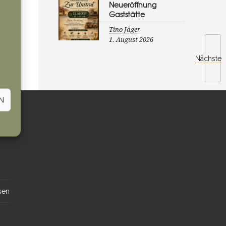
Neueröffnung
Gaststätte
Tino Jäger
1. August 2026
Nächste
N
sen