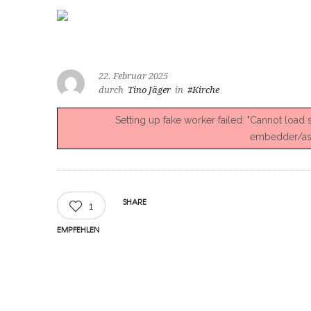
22. Februar 2025
durch
Tino Jäger
in
#Kirche
Setting up fake worker failed: "Cannot load
embedder/asse
SHARE
1
EMPFEHLEN