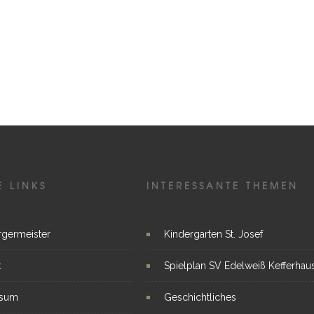
E LINKS
INTERESSANTE THEMEN
rgermeister
Kindergarten St. Josef
t
Spielplan SV Edelweiß Kefferhau
ssum
Geschichtliches