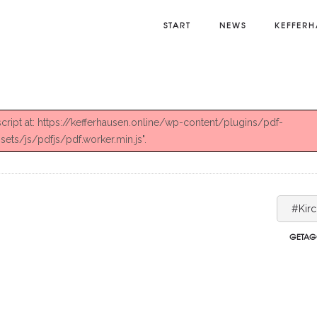
START
NEWS
KEFFERH
 script at: https://kefferhausen.online/wp-content/plugins/pdf-
ts/js/pdfjs/pdf.worker.min.js".
#Kir
GETAG