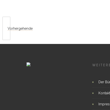
Vorhergehende
WEITER
Der Bü
Kontak
Impre