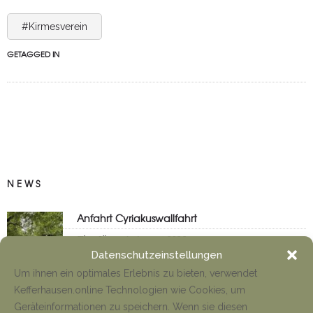
#Kirmesverein
GETAGGED IN
NEWS
Anfahrt Cyriakuswallfahrt
Tino Jäger
1. August 2026
Datenschutzeinstellungen
Um ihnen ein optimales Erlebnis zu bieten, verwendet
Kefferhausen.online Technologien wie Cookies, um
Neueröffnung Gaststätte
Geräteinformationen zu speichern. Wenn sie diesen