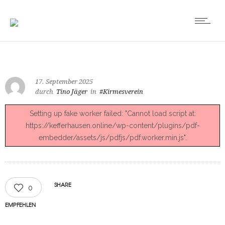
17. September 2025
durch
Tino Jäger
in
#Kirmesverein
Setting up fake worker failed: "Cannot load script at:
https://kefferhausen.online/wp-content/plugins/pdf-
embedder/assets/js/pdfjs/pdf.worker.min.js".
SHARE
0
EMPFEHLEN