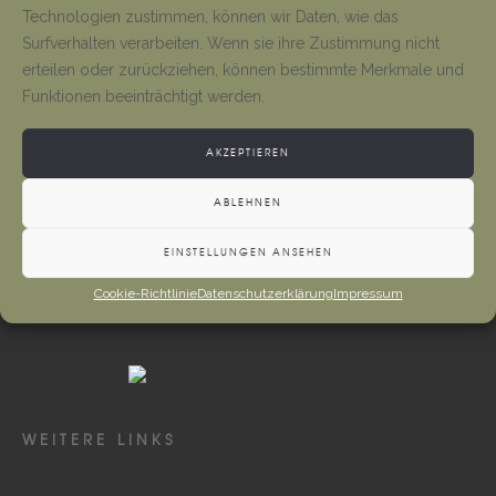
Tino Jäger
1. August 2026
Technologien zustimmen, können wir Daten, wie das
Surfverhalten verarbeiten. Wenn sie ihre Zustimmung nicht
erteilen oder zurückziehen, können bestimmte Merkmale und
Gottesdienste und Vermeldungen
Funktionen beeinträchtigt werden.
Tino Jäger
1. August 2026
AKZEPTIEREN
ABLEHNEN
EINSTELLUNGEN ANSEHEN
Cookie-Richtlinie
Datenschutzerklärung
Impressum
WEITERE LINKS