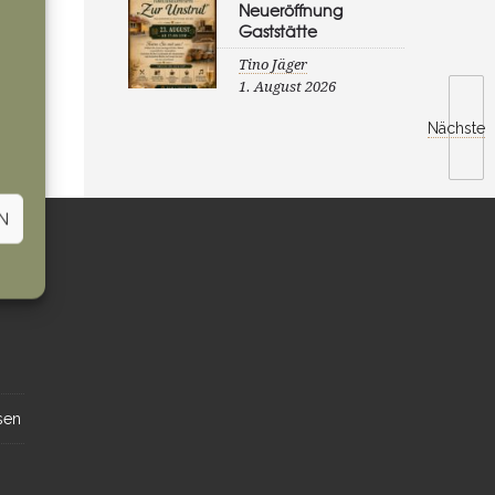
Neueröffnung
Gaststätte
Tino Jäger
1. August 2026
Nächste
N
sen