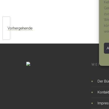
Kef
Ger
zus
Wen
kön
Vorhergehende
we
WEITER
Der Bü
Kontak
Impre