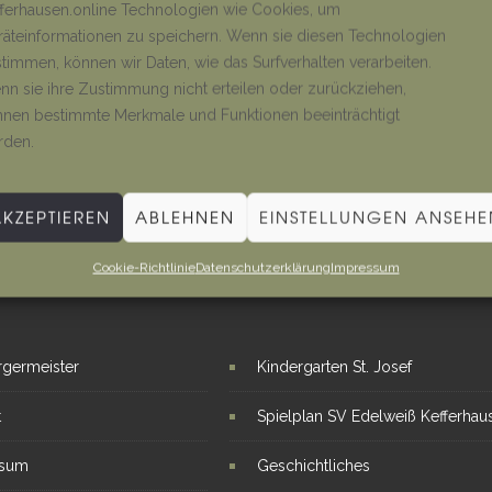
ferhausen.online Technologien wie Cookies, um
äteinformationen zu speichern. Wenn sie diesen Technologien
timmen, können wir Daten, wie das Surfverhalten verarbeiten.
n sie ihre Zustimmung nicht erteilen oder zurückziehen,
nen bestimmte Merkmale und Funktionen beeinträchtigt
rden.
AKZEPTIEREN
ABLEHNEN
EINSTELLUNGEN ANSEHE
Cookie-Richtlinie
Datenschutzerklärung
Impressum
E LINKS
INTERESSANTE THEMEN
rgermeister
Kindergarten St. Josef
t
Spielplan SV Edelweiß Kefferhau
ssum
Geschichtliches