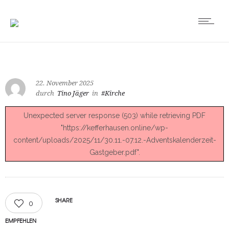
22. November 2025
durch
Tino Jäger
in
#Kirche
Unexpected server response (503) while retrieving PDF
"https://kefferhausen.online/wp-
content/uploads/2025/11/30.11.-07.12.-Adventskalenderzeit-
Gastgeber.pdf".
SHARE
0
EMPFEHLEN