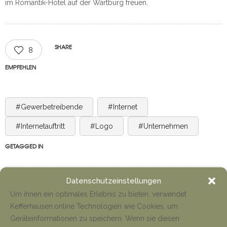
im Romantik-Hotel auf der Wartburg freuen.
SHARE
8
EMPFEHLEN
#Gewerbetreibende
#Internet
#Internetauftritt
#Logo
#Unternehmen
GETAGGED IN
Datenschutzeinstellungen
Um ihnen ein optimales Erlebnis zu bieten, verwendet
Kefferhausen.online Technologien wie Cookies, um
Geräteinformationen zu speichern. Wenn sie diesen