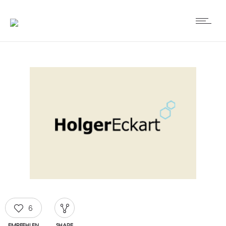
6
EMPFEHLEN
SHARE