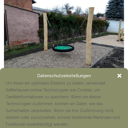
Datenschutzeinstellungen
Um ihnen ein optimales Erlebnis zu bieten, verwendet
Nestschaukel
Kefferhausen.online Technologien wie Cookies, um
Geräteinformationen zu speichern. Wenn sie diesen
Technologien zustimmen, können wir Daten, wie das
Surfverhalten verarbeiten. Wenn sie ihre Zustimmung nicht
SHARE
5
erteilen oder zurückziehen, können bestimmte Merkmale und
EMPFEHLEN
Funktionen beeinträchtigt werden.