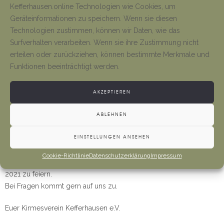
Kefferhausen.online Technologien wie Cookies, um
ermöglichen. Wer die App nicht nutzen kann bitten wir um
Geräteinformationen zu speichern. Wenn sie diesen
Vorlage der Bescheinigung vor Ort.
Technologien zustimmen, können wir Daten, wie das
Für Ungeimpfte:
Surfverhalten verarbeiten. Wenn sie ihre Zustimmung nicht
Bitte vereinbart nach Möglichkeit einen individuellen Termin zur
erteilen oder zurückziehen, können bestimmte Merkmale und
Testung in einem der Schnelltestzentren im Landkreis um an den
Funktionen beeinträchtigt werden.
Veranstaltungen teilnehmen zu können.
https://www.kreis-eic.de/schnelltestangebote-im-landkreis.html
AKZEPTIEREN
Zusätzlich bieten wir am Sonntag und Montag vor dem
ABLEHNEN
Frühschoppen die Möglichkeit einer Testung vor Ort an.
EINSTELLUNGEN ANSEHEN
Weiterhin gelten die bekannten Corona-Regeln (Abstand,
Hygiene, Maske).
Cookie-Richtlinie
Datenschutzerklärung
Impressum
Trotz der Umstände freuen wir uns darauf, mit euch die Kirmes
2021 zu feiern.
Bei Fragen kommt gern auf uns zu.
Euer Kirmesverein Kefferhausen e.V.