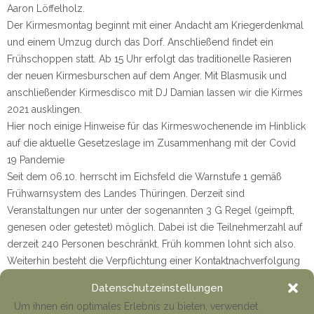
Aaron Löffelholz.
Der Kirmesmontag beginnt mit einer Andacht am Kriegerdenkmal
und einem Umzug durch das Dorf. Anschließend findet ein
Frühschoppen statt. Ab 15 Uhr erfolgt das traditionelle Rasieren
der neuen Kirmesburschen auf dem Anger. Mit Blasmusik und
anschließender Kirmesdisco mit DJ Damian lassen wir die Kirmes
2021 ausklingen.
Hier noch einige Hinweise für das Kirmeswochenende im Hinblick
auf die aktuelle Gesetzeslage im Zusammenhang mit der Covid
19 Pandemie
Seit dem 06.10. herrscht im Eichsfeld die Warnstufe 1 gemäß
Frühwarnsystem des Landes Thüringen. Derzeit sind
Veranstaltungen nur unter der sogenannten 3 G Regel (geimpft,
genesen oder getestet) möglich. Dabei ist die Teilnehmerzahl auf
derzeit 240 Personen beschränkt. Früh kommen lohnt sich also.
Weiterhin besteht die Verpflichtung einer Kontaktnachverfolgung
sowie die Überprüfung der 3 G Regel. Zu diesem Zweck bitten
Datenschutzeinstellungen
wir um den Download der Luca-App sowie der Hinterlegung der
Um ihnen ein optimales Erlebnis zu bieten, verwendet
relevanten Bescheinigungen um einen reibungslosen Einlass zu