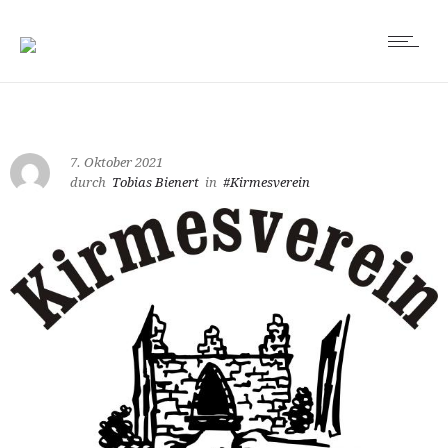
7. Oktober 2021
durch
Tobias Bienert
in
#Kirmesverein