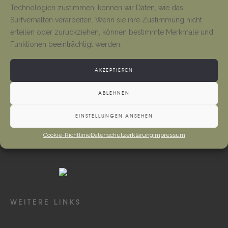
Tino Jäger
1. August 2026
Technologien zustimmen, können wir Daten, wie das
Surfverhalten verarbeiten. Wenn sie ihre Zustimmung nicht
erteilen oder zurückziehen, können bestimmte Merkmale und
Gottesdienste und Vermeldungen
Funktionen beeinträchtigt werden.
Tino Jäger
1. August 2026
AKZEPTIEREN
ABLEHNEN
EINSTELLUNGEN ANSEHEN
Cookie-Richtlinie
Datenschutzerklärung
Impressum
WEITERE LINKS