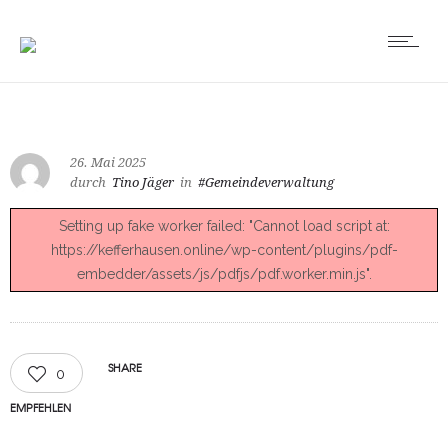
26. Mai 2025
durch
Tino Jäger
in
#Gemeindeverwaltung
Setting up fake worker failed: "Cannot load script at:
https://kefferhausen.online/wp-content/plugins/pdf-
embedder/assets/js/pdfjs/pdf.worker.min.js".
SHARE
0
EMPFEHLEN