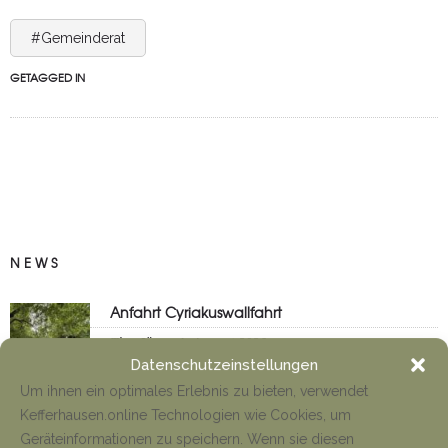
#Gemeinderat
GETAGGED IN
NEWS
Anfahrt Cyriakuswallfahrt
Tino Jäger
1. August 2026
Datenschutzeinstellungen
Um ihnen ein optimales Erlebnis zu bieten, verwendet
Kefferhausen.online Technologien wie Cookies, um
Neueröffnung Gaststätte
Geräteinformationen zu speichern. Wenn sie diesen