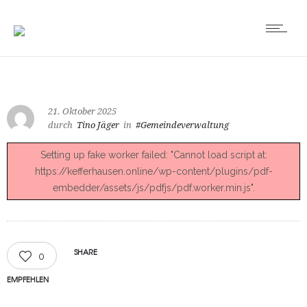
21. Oktober 2025
durch
Tino Jäger
in
#Gemeindeverwaltung
Setting up fake worker failed: "Cannot load script at:
https://kefferhausen.online/wp-content/plugins/pdf-
embedder/assets/js/pdfjs/pdf.worker.min.js".
SHARE
0
EMPFEHLEN