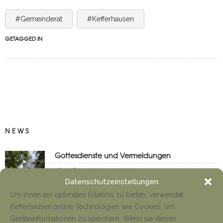
#Gemeinderat
#Kefferhausen
GETAGGED IN
NEWS
Gottesdienste und Vermeldungen
Tino Jäger
8. August 2026
Datenschutzeinstellungen
Um ihnen ein optimales Erlebnis zu bieten, verwendet
Kefferhausen.online Technologien wie Cookies, um
Anfahrt Cyriakuswallfahrt
Geräteinformationen zu speichern. Wenn sie diesen