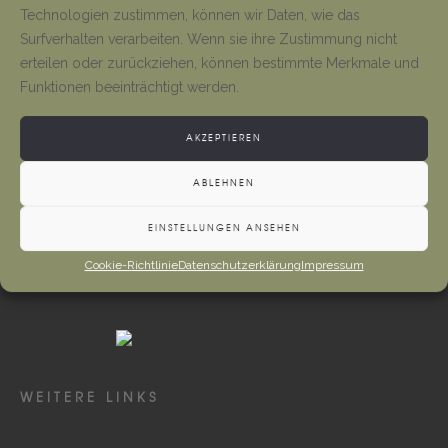
Tino Jäger
1. August 2026
Technologien zustimmen, können wir Daten, wie das
Surfverhalten verarbeiten. Wenn sie ihre Zustimmung nicht
erteilen oder zurückziehen, können bestimmte Merkmale und
Neueröffnung Gaststätte
Funktionen beeinträchtigt werden.
Tino Jäger
1. August 2026
AKZEPTIEREN
ABLEHNEN
EINSTELLUNGEN ANSEHEN
Cookie-Richtlinie
Datenschutzerklärung
Impressum
WEITERE LINKS