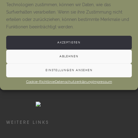
Tino Jäger
1. August 2026
Technologien zustimmen, können wir Daten, wie das
Surfverhalten verarbeiten. Wenn sie ihre Zustimmung nicht
erteilen oder zurückziehen, können bestimmte Merkmale und
Neueröffnung Gaststätte
Funktionen beeinträchtigt werden.
Tino Jäger
1. August 2026
AKZEPTIEREN
ABLEHNEN
EINSTELLUNGEN ANSEHEN
Cookie-Richtlinie
Datenschutzerklärung
Impressum
WEITERE LINKS