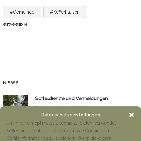
#Gemeinde
#Kefferhausen
GETAGGED IN
NEWS
Gottesdienste und Vermeldungen
Tino Jäger
8. August 2026
Datenschutzeinstellungen
Um ihnen ein optimales Erlebnis zu bieten, verwendet
Kefferhausen.online Technologien wie Cookies, um
Anfahrt Cyriakuswallfahrt
Geräteinformationen zu speichern. Wenn sie diesen