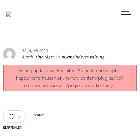
22. April 2020
durch
Tino Jäger
in
#Gemeindeverwaltung
Setting up fake worker failed: "Cannot load script at:
https://kefferhausen.online/wp-content/plugins/pdf-
embedder/assets/js/pdfjs/pdf.worker.min.js".
SHARE
0
EMPFEHLEN