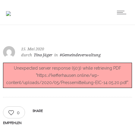
15. Mai 2020
durch
Tino Jäger
in
#Gemeindeverwaltung
Unexpected server response (503) while retrieving PDF
"https://kefferhausen.online/wp-
content/uploads/2020/05/Pressemitteilung-EIC-14.05.20.pdf".
SHARE
0
EMPFEHLEN