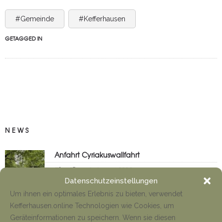
#Gemeinde
#Kefferhausen
GETAGGED IN
NEWS
Anfahrt Cyriakuswallfahrt
Tino Jäger
1. August 2026
Datenschutzeinstellungen
Um ihnen ein optimales Erlebnis zu bieten, verwendet
Kefferhausen.online Technologien wie Cookies, um
Neueröffnung Gaststätte
Geräteinformationen zu speichern. Wenn sie diesen