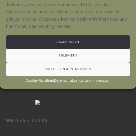
Tino Jäger
1. August 2026
Technologien zustimmen, können wir Daten, wie das
Surfverhalten verarbeiten. Wenn sie ihre Zustimmung nicht
erteilen oder zurückziehen, können bestimmte Merkmale und
Gottesdienste und Vermeldungen
Funktionen beeinträchtigt werden.
Tino Jäger
1. August 2026
AKZEPTIEREN
ABLEHNEN
EINSTELLUNGEN ANSEHEN
Cookie-Richtlinie
Datenschutzerklärung
Impressum
WEITERE LINKS