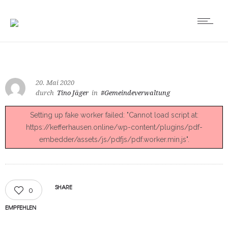
20. Mai 2020
durch
Tino Jäger
in
#Gemeindeverwaltung
Setting up fake worker failed: "Cannot load script at:
https://kefferhausen.online/wp-content/plugins/pdf-
embedder/assets/js/pdfjs/pdf.worker.min.js".
SHARE
0
EMPFEHLEN