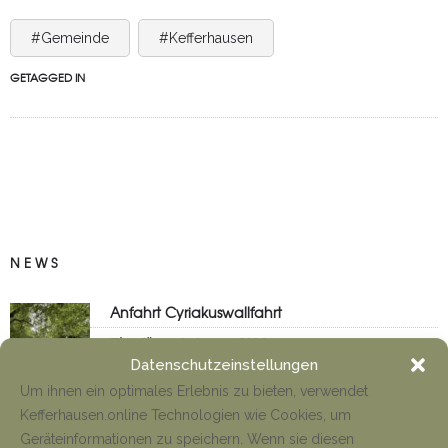
#Gemeinde
#Kefferhausen
GETAGGED IN
NEWS
Anfahrt Cyriakuswallfahrt
Tino Jäger
1. August 2026
Datenschutzeinstellungen
Um ihnen ein optimales Erlebnis zu bieten, verwendet
Kefferhausen.online Technologien wie Cookies, um
Neueröffnung Gaststätte
Geräteinformationen zu speichern. Wenn sie diesen