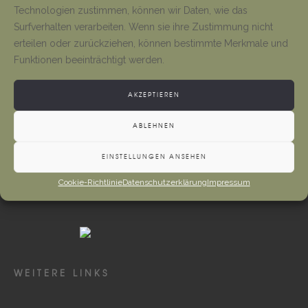
Tino Jäger
1. August 2026
Technologien zustimmen, können wir Daten, wie das
Surfverhalten verarbeiten. Wenn sie ihre Zustimmung nicht
erteilen oder zurückziehen, können bestimmte Merkmale und
Gottesdienste und Vermeldungen
Funktionen beeinträchtigt werden.
Tino Jäger
1. August 2026
AKZEPTIEREN
ABLEHNEN
EINSTELLUNGEN ANSEHEN
Cookie-Richtlinie
Datenschutzerklärung
Impressum
WEITERE LINKS