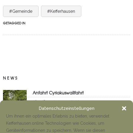
#Gemeinde
#Kefferhausen
GETAGGED IN
NEWS
Anfahrt Cyriakuswallfahrt
Tino Jäger
1. August 2026
Datenschutzeinstellungen
Um ihnen ein optimales Erlebnis zu bieten, verwendet
Kefferhausen.online Technologien wie Cookies, um
Neueröffnung Gaststätte
Geräteinformationen zu speichern. Wenn sie diesen