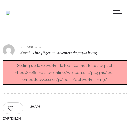
29. Mai 2020
durch
Tino Jäger
in
#Gemeindeverwaltung
Setting up fake worker failed: "Cannot load script at:
https://kefferhausen.online/wp-content/plugins/pdf-
embedder/assets/js/pdfjs/pdf.worker.min.js".
SHARE
1
EMPFEHLEN