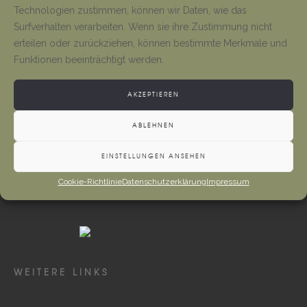
Tino Jäger
1. August 2026
Technologien zustimmen, können wir Daten, wie das
Surfverhalten verarbeiten. Wenn sie ihre Zustimmung nicht
erteilen oder zurückziehen, können bestimmte Merkmale und
Gottesdienste und Vermeldungen
Funktionen beeinträchtigt werden.
Tino Jäger
1. August 2026
AKZEPTIEREN
ABLEHNEN
EINSTELLUNGEN ANSEHEN
Cookie-Richtlinie
Datenschutzerklärung
Impressum
WEITERE LINKS