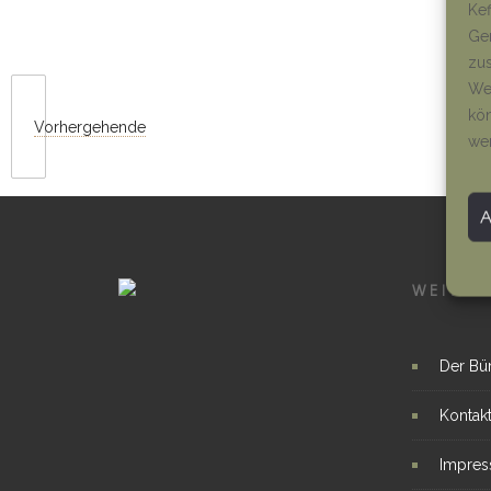
Kef
Ger
zus
Wen
kön
Vorhergehende
we
WEITER
Der Bü
Kontak
Impre