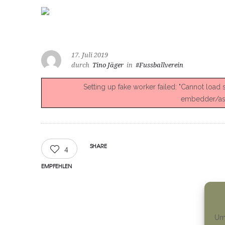
17. Juli 2019
durch
Tino Jäger
in
#Fussballverein
Setting up fake worker failed: "Cannot load
embedder/asse
SHARE
4
EMPFEHLEN
Um 