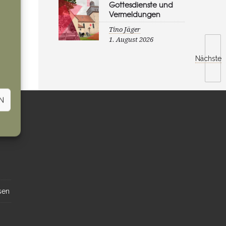
Gottesdienste und
Vermeldungen
Tino Jäger
1. August 2026
Nächste
N
sen