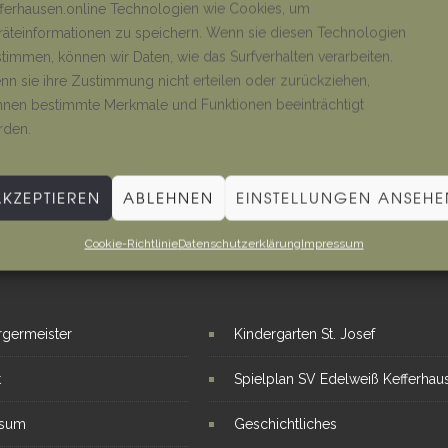
ferhausen.online Technologien wie Cookies, um
äteinformationen zu speichern. Wenn sie diesen Technologien
timmen, können wir Daten, wie das Surfverhalten verarbeiten.
n sie ihre Zustimmung nicht erteilen oder zurückziehen,
nen bestimmte Merkmale und Funktionen beeinträchtigt
rden.
AKZEPTIEREN
ABLEHNEN
EINSTELLUNGEN ANSEHE
Cookie-Richtlinie
Datenschutzerklärung
Impressum
E LINKS
INTERESSANTE THEMEN
rgermeister
Kindergarten St. Josef
t
Spielplan SV Edelweiß Kefferhau
ssum
Geschichtliches