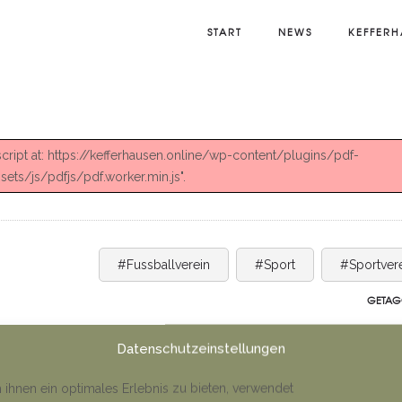
START
NEWS
KEFFERH
 script at: https://kefferhausen.online/wp-content/plugins/pdf-
ts/js/pdfjs/pdf.worker.min.js".
#Fussballverein
#Sport
#Sportver
GETAG
Datenschutzeinstellungen
ihnen ein optimales Erlebnis zu bieten, verwendet