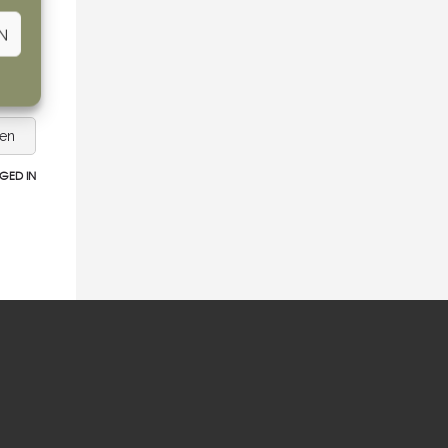
N
sen
GED IN