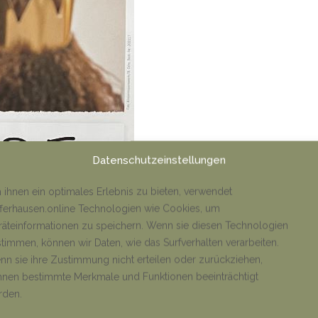
Datenschutzeinstellungen
ihnen ein optimales Erlebnis zu bieten, verwendet
ferhausen.online Technologien wie Cookies, um
äteinformationen zu speichern. Wenn sie diesen Technologien
timmen, können wir Daten, wie das Surfverhalten verarbeiten.
n sie ihre Zustimmung nicht erteilen oder zurückziehen,
nen bestimmte Merkmale und Funktionen beeinträchtigt
rden.