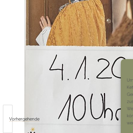
Um 
Kef
Ger
zus
Wen
kön
Vorhergehende
we