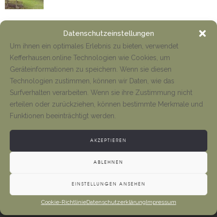
Neueröffnung Gaststätte
Datenschutzeinstellungen
Tino Jäger
1. August 2026
Um ihnen ein optimales Erlebnis zu bieten, verwendet
Kefferhausen.online Technologien wie Cookies, um
Geräteinformationen zu speichern. Wenn sie diesen
Gottesdienste und Vermeldungen
Technologien zustimmen, können wir Daten, wie das
Surfverhalten verarbeiten. Wenn sie ihre Zustimmung nicht
Tino Jäger
1. August 2026
erteilen oder zurückziehen, können bestimmte Merkmale und
Funktionen beeinträchtigt werden.
AKZEPTIEREN
ABLEHNEN
EINSTELLUNGEN ANSEHEN
Cookie-Richtlinie
Datenschutzerklärung
Impressum