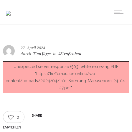
27. April 2024
durch
Tino Jäger
in
#Straßenbau
Unexpected server response (503) while retrieving PDF
"https://kefferhausen.online/wp-
content/uploads/2024/04/Info-Sperrung-Maeuseborn-24-04-
27.pdf".
SHARE
0
EMPFEHLEN