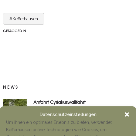
#Kefferhausen
GETAGGED IN
NEWS
Anfahrt Cyriakuswallfahrt
Tino Jäger
1. August 2026
Datenschutzeinstellungen
Um ihnen ein optimales Erlebnis zu bieten, verwendet
Kefferhausen.online Technologien wie Cookies, um
Neueröffnung Gaststätte