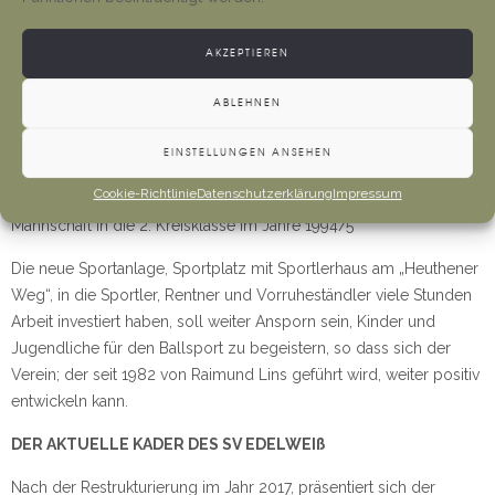
Kefferhausen Fortsetzungen fanden. Das Interesse am Ballspiel,
besonders im Nachwuchs, z. zt. 2 Jungen- und 1
AKZEPTIEREN
Mädchenmannschaft, veranlasst den Gemeinderat im Jahre 1993
den Beschluss zu fassen, eine Sportstätte in Dorfnähe zu bauen.
ABLEHNEN
Der erste Spatenstich erfolgte im August 1994, die Fertigstellung
und Einweihung soll zum 85 jährigen Jubiläum des Sportvereines
EINSTELLUNGEN ANSEHEN
im Rahmen der 850 Jahr-Feier erfolgen. Der sportlich Höhepunkt
Cookie-Richtlinie
Datenschutzerklärung
Impressum
in der in der 85 jährigen Vereinsgeschichte war der Aufstieg der 1.
Mannschaft in die 2. Kreisklasse im Jahre 1994/5
Die neue Sportanlage, Sportplatz mit Sportlerhaus am „Heuthener
Weg“, in die Sportler, Rentner und Vorruheständler viele Stunden
Arbeit investiert haben, soll weiter Ansporn sein, Kinder und
Jugendliche für den Ballsport zu begeistern, so dass sich der
Verein; der seit 1982 von Raimund Lins geführt wird, weiter positiv
entwickeln kann.
DER AKTUELLE KADER DES SV EDELWEIß
Nach der Restrukturierung im Jahr 2017, präsentiert sich der