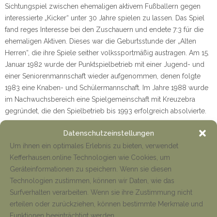
Sichtungspiel zwischen ehemaligen aktivem Fußballern gegen
interessierte „Kicker“ unter 30 Jahre spielen zu lassen. Das Spiel
fand reges Interesse bei den Zuschauern und endete 7:3 für die
ehemaligen Aktiven. Dieses war die Geburtsstunde der „Alten
Herren“, die ihre Spiele seither volkssportmäßig austragen. Am 15.
Januar 1982 wurde der Punktspielbetrieb mit einer Jugend- und
einer Seniorenmannschaft wieder aufgenommen, denen folgte
1983 eine Knaben- und Schülermannschaft. Im Jahre 1988 wurde
im Nachwuchsbereich eine Spielgemeinschaft mit Kreuzebra
gegründet, die den Spielbetrieb bis 1993 erfolgreich absolvierte.
NACH DER WENDE
Datenschutzeinstellungen
Die politische Wende im November 1989 war auch für den Verein
Um ihnen ein optimales Erlebnis zu bieten, verwendet
von Bedeutung. Die im Frühjahr 1990 aufgenommen
Kefferhausen.online Technologien wie Cookies, um
partnerschaftlichen Beziehungen zwischen CDU
Geräteinformationen zu speichern. Wenn sie diesen
Ortsverbänden von Kefferhausen und Katzwinkel weiteten sich aus
Technologien zustimmen, können wir Daten, wie das
auf die Vereine. So kam es im Jahre 1991 zu ersten sportlichen
Surfverhalten verarbeiten. Wenn sie ihre Zustimmung nicht
Bewegungen in Katzwinkel, die am 3. Oktober 1992, aus Anlass
erteilen oder zurückziehen, können bestimmte Merkmale und
der Übergabe des kombinierten Spiel- und Bolzplatzes in
Funktionen beeinträchtigt werden.